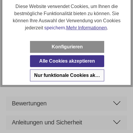
ca. 45cm
Diese Website verwendet Cookies, um Ihnen die
Polstermaterial
bestmögliche Funktionalität bieten zu können. Sie
Formstabiler Polyätherschaum
können Ihre Auswahl der Verwendung von Cookies
jederzeit
speichern.
Mehr Informationen
.
Artikel Bezeichnung
Ginger Moon Drehsessel Leni mit Kissen in Stoff
Konfigurieren
Artikelfunktionen
Drehfunktion
Alle Cookies akzeptieren
Marke
Nur funktionale Cookies akzeptieren
Ginger Moon
Bewertungen
Anleitungen und Sicherheit