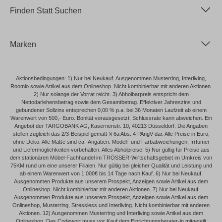
Finden Statt Suchen
Marken
Aktionsbedingungen: 1) Nur bei Neukauf. Ausgenommen Musterring, Interliving,
Roomio sowie Artikel aus dem Onlineshop. Nicht kombinierbar mit anderen Aktionen.
2) Nur solange der Vorrat reicht. 3) Abholbarpreis entspricht dem
Nettodarlehensbetrag sowie dem Gesamtbetrag. Effektiver Jahreszins und
gebundener Sollzins entsprechen 0,00 % p.a. bei 36 Monaten Laufzeit ab einem
Warenwert von 500,- Euro. Bonität vorausgesetzt. Schlussrate kann abweichen. Ein
Angebot der TARGOBANK AG, Kasernenstr. 10, 40213 Düsseldorf. Die Angaben
stellen zugleich das 2/3-Beispiel gemäß § 6a Abs. 4 PAngV dar. Alle Preise in Euro,
ohne Deko. Alle Maße sind ca.-Angaben. Modell- und Farbabweichungen, Irrtümer
und Liefermöglichkeiten vorbehalten. Alles Abholpreise! 5) Nur gültig für Preise aus
dem stationären Möbel-Fachhandel im TRÖSSER-Wirtschaftsgebiet im Umkreis von
75KM rund um eine unserer Filialen. Nur gültig bei gleicher Qualität und Leistung und
ab einem Warenwert von 1.000€ bis 14 Tage nach Kauf. 6) Nur bei Neukauf.
Ausgenommen Produkte aus unserem Prospekt, Anzeigen sowie Artikel aus dem
Onlineshop. Nicht kombinierbar mit anderen Aktionen. 7) Nur bei Neukauf.
Ausgenommen Produkte aus unserem Prospekt, Anzeigen sowie Artikel aus dem
Onlineshop, Musterring, Stressless und Interliving. Nicht kombinierbar mit anderen
Aktionen. 12) Ausgenommen Musterring und Interliving sowie Artikel aus dem
Onlineshop. Das Codewort muss vor Kauf dem Einrichtungsberater-in mitgeteilt