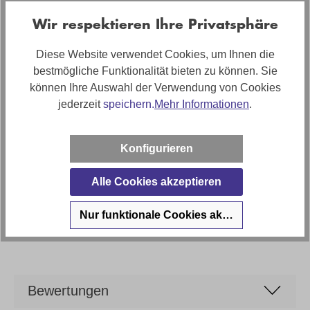
ohne Armlehne
Wir respektieren Ihre Privatsphäre
Bezugsmaterial
Stoff Fusion
Diese Website verwendet Cookies, um Ihnen die
bestmögliche Funktionalität bieten zu können. Sie
Artikelabmessungen
können Ihre Auswahl der Verwendung von Cookies
Breite: ca. 49, Tiefe: ca. 64, Höhe: ca. 85
jederzeit
speichern.
Mehr Informationen
.
Stilrichtung
Zeitlos
Konfigurieren
Artikel Bezeichnung
Alle Cookies akzeptieren
Esszimmerstuhl in Stoff mit Metallgestell
Marke
Nur funktionale Cookies akzeptieren
Richmond
Bewertungen