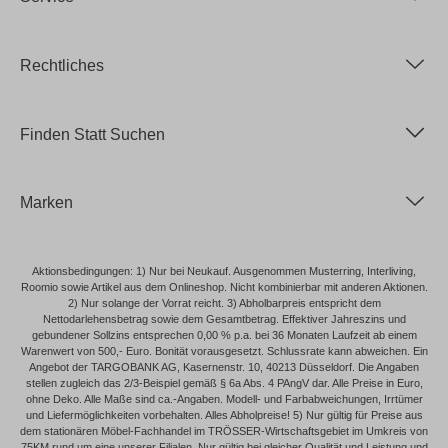
Rechtliches
Finden Statt Suchen
Marken
Aktionsbedingungen: 1) Nur bei Neukauf. Ausgenommen Musterring, Interliving,
Roomio sowie Artikel aus dem Onlineshop. Nicht kombinierbar mit anderen Aktionen.
2) Nur solange der Vorrat reicht. 3) Abholbarpreis entspricht dem
Nettodarlehensbetrag sowie dem Gesamtbetrag. Effektiver Jahreszins und
gebundener Sollzins entsprechen 0,00 % p.a. bei 36 Monaten Laufzeit ab einem
Warenwert von 500,- Euro. Bonität vorausgesetzt. Schlussrate kann abweichen. Ein
Angebot der TARGOBANK AG, Kasernenstr. 10, 40213 Düsseldorf. Die Angaben
stellen zugleich das 2/3-Beispiel gemäß § 6a Abs. 4 PAngV dar. Alle Preise in Euro,
ohne Deko. Alle Maße sind ca.-Angaben. Modell- und Farbabweichungen, Irrtümer
und Liefermöglichkeiten vorbehalten. Alles Abholpreise! 5) Nur gültig für Preise aus
dem stationären Möbel-Fachhandel im TRÖSSER-Wirtschaftsgebiet im Umkreis von
75KM rund um eine unserer Filialen. Nur gültig bei gleicher Qualität und Leistung und