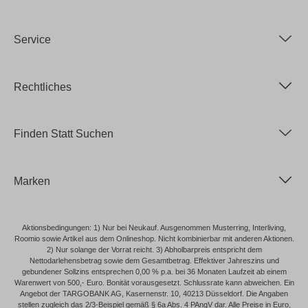
Service
Rechtliches
Finden Statt Suchen
Marken
Aktionsbedingungen: 1) Nur bei Neukauf. Ausgenommen Musterring, Interliving,
Roomio sowie Artikel aus dem Onlineshop. Nicht kombinierbar mit anderen Aktionen.
2) Nur solange der Vorrat reicht. 3) Abholbarpreis entspricht dem
Nettodarlehensbetrag sowie dem Gesamtbetrag. Effektiver Jahreszins und
gebundener Sollzins entsprechen 0,00 % p.a. bei 36 Monaten Laufzeit ab einem
Warenwert von 500,- Euro. Bonität vorausgesetzt. Schlussrate kann abweichen. Ein
Angebot der TARGOBANK AG, Kasernenstr. 10, 40213 Düsseldorf. Die Angaben
stellen zugleich das 2/3-Beispiel gemäß § 6a Abs. 4 PAngV dar. Alle Preise in Euro,