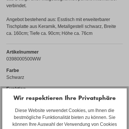
verbindet.
Angebot bestehend aus: Esstisch mit erweiterbarer
Tischplatte aus Keramik, Metallgestell schwarz, Breite
ca. 160cm; Tiefe ca. 90cm; Höhe ca. 76cm
Artikelnummer
0398000500WW
Farbe
Schwarz
Funktion
Ausziehbar
Wir respektieren Ihre Privatsphäre
Sofort Lieferbar 🚚
Diese Website verwendet Cookies, um Ihnen die
Ja (solange Vorrat reicht)
bestmögliche Funktionalität bieten zu können. Sie
können Ihre Auswahl der Verwendung von Cookies
Artikelabmessungen