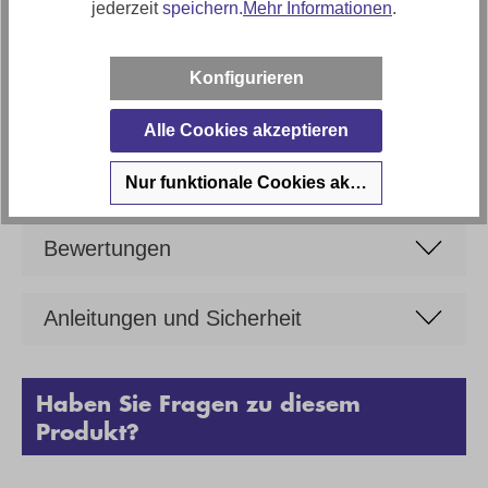
jederzeit
speichern.
Mehr Informationen
.
breite ca. 160cm; Tiefe ca. 90cm; Höhe ca. 76cm
Artikel Bezeichnung
Konfigurieren
Erweiterbarer Esstisch Ceramico Quadro
Artikelfunktionen
Alle Cookies akzeptieren
Ausziehbar (beidseitig) um ca. 40cm
Nur funktionale Cookies akzeptieren
Bewertungen
Anleitungen und Sicherheit
Haben Sie Fragen zu diesem
Produkt?