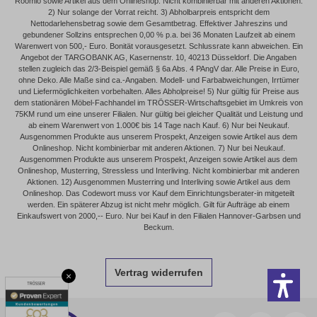
Roomio sowie Artikel aus dem Onlineshop. Nicht kombinierbar mit anderen Aktionen.
2) Nur solange der Vorrat reicht. 3) Abholbarpreis entspricht dem
Nettodarlehensbetrag sowie dem Gesamtbetrag. Effektiver Jahreszins und
gebundener Sollzins entsprechen 0,00 % p.a. bei 36 Monaten Laufzeit ab einem
Warenwert von 500,- Euro. Bonität vorausgesetzt. Schlussrate kann abweichen. Ein
Angebot der TARGOBANK AG, Kasernenstr. 10, 40213 Düsseldorf. Die Angaben
stellen zugleich das 2/3-Beispiel gemäß § 6a Abs. 4 PAngV dar. Alle Preise in Euro,
ohne Deko. Alle Maße sind ca.-Angaben. Modell- und Farbabweichungen, Irrtümer
und Liefermöglichkeiten vorbehalten. Alles Abholpreise! 5) Nur gültig für Preise aus
dem stationären Möbel-Fachhandel im TRÖSSER-Wirtschaftsgebiet im Umkreis von
75KM rund um eine unserer Filialen. Nur gültig bei gleicher Qualität und Leistung und
ab einem Warenwert von 1.000€ bis 14 Tage nach Kauf. 6) Nur bei Neukauf.
Ausgenommen Produkte aus unserem Prospekt, Anzeigen sowie Artikel aus dem
Onlineshop. Nicht kombinierbar mit anderen Aktionen. 7) Nur bei Neukauf.
Ausgenommen Produkte aus unserem Prospekt, Anzeigen sowie Artikel aus dem
Onlineshop, Musterring, Stressless und Interliving. Nicht kombinierbar mit anderen
Aktionen. 12) Ausgenommen Musterring und Interliving sowie Artikel aus dem
Onlineshop. Das Codewort muss vor Kauf dem Einrichtungsberater-in mitgeteilt
werden. Ein späterer Abzug ist nicht mehr möglich. Gilt für Aufträge ab einem
Einkaufswert von 2000,-- Euro. Nur bei Kauf in den Filialen Hannover-Garbsen und
Beckum.
Vertrag widerrufen
×