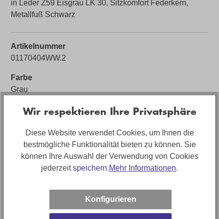
in Leder Z59 Eisgrau LK 30, Sitzkomfort Federkern,
Metallfuß Schwarz
Artikelnummer
01170404WW.2
Farbe
Grau
Bezug
Wir respektieren Ihre Privatsphäre
Leder
Diese Website verwendet Cookies, um Ihnen die
Bezugsmaterial
bestmögliche Funktionalität bieten zu können. Sie
Z59
können Ihre Auswahl der Verwendung von Cookies
jederzeit
speichern.
Mehr Informationen
.
Artikelabmessungen
Breite: ca. 349cm, Tiefe: ca. 181cm
Konfigurieren
Polstermaterial
hochwertiger Federkern