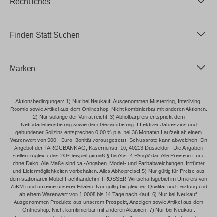
Rechtliches
Finden Statt Suchen
Marken
Aktionsbedingungen: 1) Nur bei Neukauf. Ausgenommen Musterring, Interliving,
Roomio sowie Artikel aus dem Onlineshop. Nicht kombinierbar mit anderen Aktionen.
2) Nur solange der Vorrat reicht. 3) Abholbarpreis entspricht dem
Nettodarlehensbetrag sowie dem Gesamtbetrag. Effektiver Jahreszins und
gebundener Sollzins entsprechen 0,00 % p.a. bei 36 Monaten Laufzeit ab einem
Warenwert von 500,- Euro. Bonität vorausgesetzt. Schlussrate kann abweichen. Ein
Angebot der TARGOBANK AG, Kasernenstr. 10, 40213 Düsseldorf. Die Angaben
stellen zugleich das 2/3-Beispiel gemäß § 6a Abs. 4 PAngV dar. Alle Preise in Euro,
ohne Deko. Alle Maße sind ca.-Angaben. Modell- und Farbabweichungen, Irrtümer
und Liefermöglichkeiten vorbehalten. Alles Abholpreise! 5) Nur gültig für Preise aus
dem stationären Möbel-Fachhandel im TRÖSSER-Wirtschaftsgebiet im Umkreis von
75KM rund um eine unserer Filialen. Nur gültig bei gleicher Qualität und Leistung und
ab einem Warenwert von 1.000€ bis 14 Tage nach Kauf. 6) Nur bei Neukauf.
Ausgenommen Produkte aus unserem Prospekt, Anzeigen sowie Artikel aus dem
Onlineshop. Nicht kombinierbar mit anderen Aktionen. 7) Nur bei Neukauf.