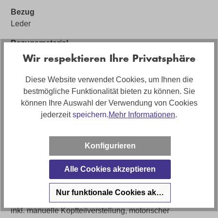
Bezug
Leder
Bezugsmaterial
Editionsleder
Wir respektieren Ihre Privatsphäre
Artikelabmessungen
Diese Website verwendet Cookies, um Ihnen die
Breite: ca. 300cm, Tiefe: ca. 217cm, Höhe: ca. 100cm
bestmögliche Funktionalität bieten zu können. Sie
können Ihre Auswahl der Verwendung von Cookies
Sitzhöhe
jederzeit
speichern.
Mehr Informationen
.
ca. 46cm
Polstermaterial
Konfigurieren
Kaltschaum
Artikel Bezeichnung
Alle Cookies akzeptieren
Ecksofa Firenze mit motorischer Relaxfunktion in Leder
Nur funktionale Cookies akzeptieren
Artikelfunktionen
inkl. manuelle Kopfteilverstellung, motorischer