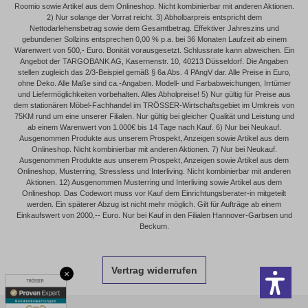
Roomio sowie Artikel aus dem Onlineshop. Nicht kombinierbar mit anderen Aktionen.
2) Nur solange der Vorrat reicht. 3) Abholbarpreis entspricht dem
Nettodarlehensbetrag sowie dem Gesamtbetrag. Effektiver Jahreszins und
gebundener Sollzins entsprechen 0,00 % p.a. bei 36 Monaten Laufzeit ab einem
Warenwert von 500,- Euro. Bonität vorausgesetzt. Schlussrate kann abweichen. Ein
Angebot der TARGOBANK AG, Kasernenstr. 10, 40213 Düsseldorf. Die Angaben
stellen zugleich das 2/3-Beispiel gemäß § 6a Abs. 4 PAngV dar. Alle Preise in Euro,
ohne Deko. Alle Maße sind ca.-Angaben. Modell- und Farbabweichungen, Irrtümer
und Liefermöglichkeiten vorbehalten. Alles Abholpreise! 5) Nur gültig für Preise aus
dem stationären Möbel-Fachhandel im TRÖSSER-Wirtschaftsgebiet im Umkreis von
75KM rund um eine unserer Filialen. Nur gültig bei gleicher Qualität und Leistung und
ab einem Warenwert von 1.000€ bis 14 Tage nach Kauf. 6) Nur bei Neukauf.
Ausgenommen Produkte aus unserem Prospekt, Anzeigen sowie Artikel aus dem
Onlineshop. Nicht kombinierbar mit anderen Aktionen. 7) Nur bei Neukauf.
Ausgenommen Produkte aus unserem Prospekt, Anzeigen sowie Artikel aus dem
Onlineshop, Musterring, Stressless und Interliving. Nicht kombinierbar mit anderen
Aktionen. 12) Ausgenommen Musterring und Interliving sowie Artikel aus dem
Onlineshop. Das Codewort muss vor Kauf dem Einrichtungsberater-in mitgeteilt
werden. Ein späterer Abzug ist nicht mehr möglich. Gilt für Aufträge ab einem
Einkaufswert von 2000,-- Euro. Nur bei Kauf in den Filialen Hannover-Garbsen und
Beckum.
Vertrag widerrufen
×