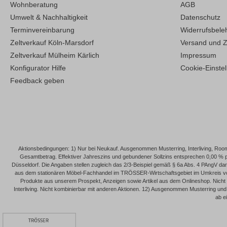
Wohnberatung
AGB
Umwelt & Nachhaltigkeit
Datenschutz
Terminvereinbarung
Widerrufsbele
Zeltverkauf Köln-Marsdorf
Versand und 
Zeltverkauf Mülheim Kärlich
Impressum
Konfigurator Hilfe
Cookie-Einste
Feedback geben
Aktionsbedingungen: 1) Nur bei Neukauf. Ausgenommen Musterring, Interliving, Roomi
Gesamtbetrag. Effektiver Jahreszins und gebundener Sollzins entsprechen 0,00 % 
Düsseldorf. Die Angaben stellen zugleich das 2/3-Beispiel gemäß § 6a Abs. 4 PAngV dar. 
aus dem stationären Möbel-Fachhandel im TRÖSSER-Wirtschaftsgebiet im Umkreis von 
Produkte aus unserem Prospekt, Anzeigen sowie Artikel aus dem Onlineshop. Nicht
Interliving. Nicht kombinierbar mit anderen Aktionen. 12) Ausgenommen Musterring und I
ab e