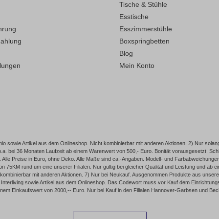
Tische & Stühle
Esstische
hrung
Esszimmerstühle
Zahlung
Boxspringbetten
Blog
llungen
Mein Konto
o sowie Artikel aus dem Onlineshop. Nicht kombinierbar mit anderen Aktionen. 2) Nur solang
p.a. bei 36 Monaten Laufzeit ab einem Warenwert von 500,- Euro. Bonität vorausgesetzt. 
Alle Preise in Euro, ohne Deko. Alle Maße sind ca.-Angaben. Modell- und Farbabweichungen, I
75KM rund um eine unserer Filialen. Nur gültig bei gleicher Qualität und Leistung und ab
 kombinierbar mit anderen Aktionen. 7) Nur bei Neukauf. Ausgenommen Produkte aus unserem
nterliving sowie Artikel aus dem Onlineshop. Das Codewort muss vor Kauf dem Einrichtungsber
inem Einkaufswert von 2000,-- Euro. Nur bei Kauf in den Filialen Hannover-Garbsen und Be