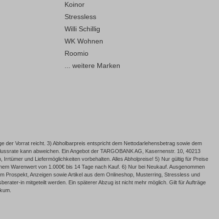
Koinor
Stressless
Willi Schillig
WK Wohnen
Roomio
... weitere Marken
e der Vorrat reicht. 3) Abholbarpreis entspricht dem Nettodarlehensbetrag sowie dem
Schlussrate kann abweichen. Ein Angebot der TARGOBANK AG, Kasernenstr. 10, 40213
rrtümer und Liefermöglichkeiten vorbehalten. Alles Abholpreise! 5) Nur gültig für Preise
 einem Warenwert von 1.000€ bis 14 Tage nach Kauf. 6) Nur bei Neukauf. Ausgenommen
 Prospekt, Anzeigen sowie Artikel aus dem Onlineshop, Musterring, Stressless und
ater-in mitgeteilt werden. Ein späterer Abzug ist nicht mehr möglich. Gilt für Aufträge
ckum.