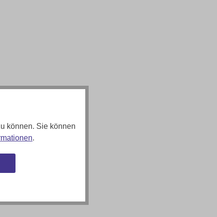
zu können. Sie können
rmationen
.
n