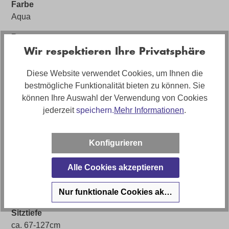
Farbe
Aqua
Bezug
Wir respektieren Ihre Privatsphäre
Stoff
Artikelabmessungen
Diese Website verwendet Cookies, um Ihnen die
Breite: 288cm, Tiefe: 176cm, Höhe: ca. 80-106cm
bestmögliche Funktionalität bieten zu können. Sie
können Ihre Auswahl der Verwendung von Cookies
Sitzhöhe
jederzeit
speichern.
Mehr Informationen
.
ca.42cm
Artikel Bezeichnung
Konfigurieren
Ecksofa Brook mit motorischem XXL-
Sitztiefenverstellung in Stoff
Alle Cookies akzeptieren
Artikelfunktionen
Nur funktionale Cookies akzeptieren
Motorische XXL-Sitztiefenverstellung, Kopfteilverstellung
Sitztiefe
ca. 67-127cm