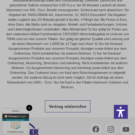
Nettodarlehensbetrag sowie dem Gesamtbetrag. Effektiver Jahreszins und
gebundener Sollzins entsprechen 0,00 % p.a. bei 36 Monaten Laufzeit ab einem
Warenwert von 500,- Euro. Bonität vorausgesetzt. Schlussrate kann abweichen. Ein
Angebot der TARGOBANK AG, Kasernenstr. 10, 40213 Düsseldorf. Die Angaben
stellen zugleich das 2/3-Beispiel gemäß § 6a Abs. 4 PAngV dar. Alle Preise in Euro,
ohne Deko. Alle Maße sind ca.-Angaben. Modell- und Farbabweichungen, Irrtümer
und Liefermöglichkeiten vorbehalten. Alles Abholpreise! 5) Nur gültig für Preise aus
dem stationären Möbel-Fachhandel im TRÖSSER-Wirtschaftsgebiet im Umkreis von
75KM rund um eine unserer Filialen. Nur gültig bei gleicher Qualität und Leistung und
ab einem Warenwert von 1.000€ bis 14 Tage nach Kauf. 6) Nur bei Neukauf.
Ausgenommen Produkte aus unserem Prospekt, Anzeigen sowie Artikel aus dem
Onlineshop. Nicht kombinierbar mit anderen Aktionen. 7) Nur bei Neukauf.
Ausgenommen Produkte aus unserem Prospekt, Anzeigen sowie Artikel aus dem
Onlineshop, Musterring, Stressless und Interliving. Nicht kombinierbar mit anderen
Aktionen. 12) Ausgenommen Musterring und Interliving sowie Artikel aus dem
Onlineshop. Das Codewort muss vor Kauf dem Einrichtungsberater-in mitgeteilt
werden. Ein späterer Abzug ist nicht mehr möglich. Gilt für Aufträge ab einem
Einkaufswert von 2000,-- Euro. Nur bei Kauf in den Filialen Hannover-Garbsen und
Beckum.
Vertrag widerrufen
×