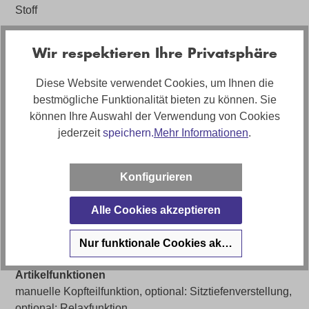
Stoff
Bezugsmaterial
Wir respektieren Ihre Privatsphäre
Stoff Salsa olive
Artikelabmessungen
Diese Website verwendet Cookies, um Ihnen die
Breite: ca. 323cm, Tiefe: 190cm, Höhe: ca. 46cm
bestmögliche Funktionalität bieten zu können. Sie
können Ihre Auswahl der Verwendung von Cookies
Sitzhöhe
jederzeit
speichern.
Mehr Informationen
.
ca. 46cm
Stilrichtung
Konfigurieren
Design
Alle Cookies akzeptieren
Artikel Bezeichnung
Eckkombination Interliving 4303 inkl. manueller
Nur funktionale Cookies akzeptieren
Kopfteilfunktion
Artikelfunktionen
manuelle Kopfteilfunktion, optional: Sitztiefenverstellung,
optional: Relaxfunktion