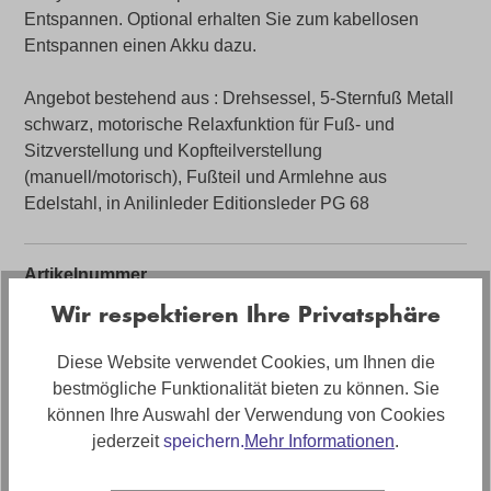
Entspannen. Optional erhalten Sie zum kabellosen
Entspannen einen Akku dazu.
Angebot bestehend aus : Drehsessel, 5-Sternfuß Metall
schwarz, motorische Relaxfunktion für Fuß- und
Sitzverstellung und Kopfteilverstellung
(manuell/motorisch), Fußteil und Armlehne aus
Edelstahl, in Anilinleder Editionsleder PG 68
Artikelnummer
05970297W1.39
Wir respektieren Ihre Privatsphäre
Belastbarkeit
Diese Website verwendet Cookies, um Ihnen die
bis 120kg
bestmögliche Funktionalität bieten zu können. Sie
können Ihre Auswahl der Verwendung von Cookies
Farbe
jederzeit
speichern.
Mehr Informationen
.
Grau
Bezug