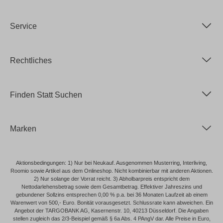
Service
Rechtliches
Finden Statt Suchen
Marken
Aktionsbedingungen: 1) Nur bei Neukauf. Ausgenommen Musterring, Interliving,
Roomio sowie Artikel aus dem Onlineshop. Nicht kombinierbar mit anderen Aktionen.
2) Nur solange der Vorrat reicht. 3) Abholbarpreis entspricht dem
Nettodarlehensbetrag sowie dem Gesamtbetrag. Effektiver Jahreszins und
gebundener Sollzins entsprechen 0,00 % p.a. bei 36 Monaten Laufzeit ab einem
Warenwert von 500,- Euro. Bonität vorausgesetzt. Schlussrate kann abweichen. Ein
Angebot der TARGOBANK AG, Kasernenstr. 10, 40213 Düsseldorf. Die Angaben
stellen zugleich das 2/3-Beispiel gemäß § 6a Abs. 4 PAngV dar. Alle Preise in Euro,