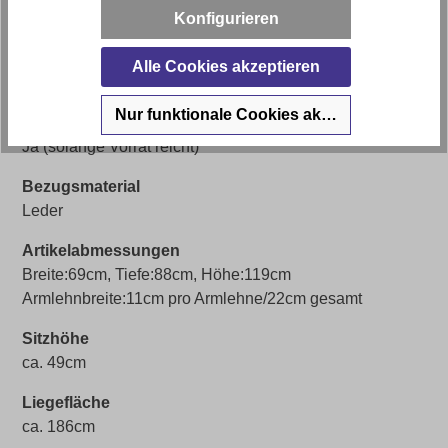
Konfigurieren
Leder
Herz-Waage-Funktion ❤️⚖️
Alle Cookies akzeptieren
mit Herz Waage Funktion
Nur funktionale Cookies akzeptieren
Sofort Lieferbar 🚚
Ja (solange Vorrat reicht)
Bezugsmaterial
Leder
Artikelabmessungen
Breite:69cm, Tiefe:88cm, Höhe:119cm
Armlehnbreite:11cm pro Armlehne/22cm gesamt
Sitzhöhe
ca. 49cm
Liegefläche
ca. 186cm