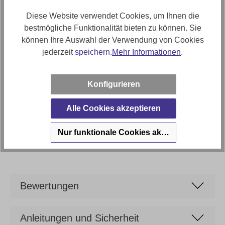
Artikelfunktionen
Ausziehbar (einseitig) um ca. 60cm
Diese Website verwendet Cookies, um Ihnen die
bestmögliche Funktionalität bieten zu können. Sie
Gestellfarbe
können Ihre Auswahl der Verwendung von Cookies
Matt schwarz
jederzeit
speichern.
Mehr Informationen
.
Auszug
ca. 60cm
Konfigurieren
Tischform
Alle Cookies akzeptieren
Esstisch Ausziehbar
Marke
Nur funktionale Cookies akzeptieren
Dining
Bewertungen
Anleitungen und Sicherheit