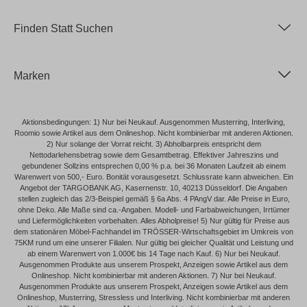
Finden Statt Suchen
Marken
Aktionsbedingungen: 1) Nur bei Neukauf. Ausgenommen Musterring, Interliving,
Roomio sowie Artikel aus dem Onlineshop. Nicht kombinierbar mit anderen Aktionen.
2) Nur solange der Vorrat reicht. 3) Abholbarpreis entspricht dem
Nettodarlehensbetrag sowie dem Gesamtbetrag. Effektiver Jahreszins und
gebundener Sollzins entsprechen 0,00 % p.a. bei 36 Monaten Laufzeit ab einem
Warenwert von 500,- Euro. Bonität vorausgesetzt. Schlussrate kann abweichen. Ein
Angebot der TARGOBANK AG, Kasernenstr. 10, 40213 Düsseldorf. Die Angaben
stellen zugleich das 2/3-Beispiel gemäß § 6a Abs. 4 PAngV dar. Alle Preise in Euro,
ohne Deko. Alle Maße sind ca.-Angaben. Modell- und Farbabweichungen, Irrtümer
und Liefermöglichkeiten vorbehalten. Alles Abholpreise! 5) Nur gültig für Preise aus
dem stationären Möbel-Fachhandel im TRÖSSER-Wirtschaftsgebiet im Umkreis von
75KM rund um eine unserer Filialen. Nur gültig bei gleicher Qualität und Leistung und
ab einem Warenwert von 1.000€ bis 14 Tage nach Kauf. 6) Nur bei Neukauf.
Ausgenommen Produkte aus unserem Prospekt, Anzeigen sowie Artikel aus dem
Onlineshop. Nicht kombinierbar mit anderen Aktionen. 7) Nur bei Neukauf.
Ausgenommen Produkte aus unserem Prospekt, Anzeigen sowie Artikel aus dem
Onlineshop, Musterring, Stressless und Interliving. Nicht kombinierbar mit anderen