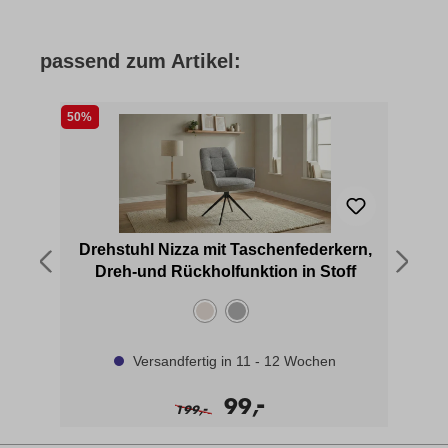
passend zum Artikel:
50%
35
Drehstuhl Nizza mit Taschenfederkern,
Es
Dreh-und Rückholfunktion in Stoff
Versandfertig in 11 - 12 Wochen
-
99,
-
199,