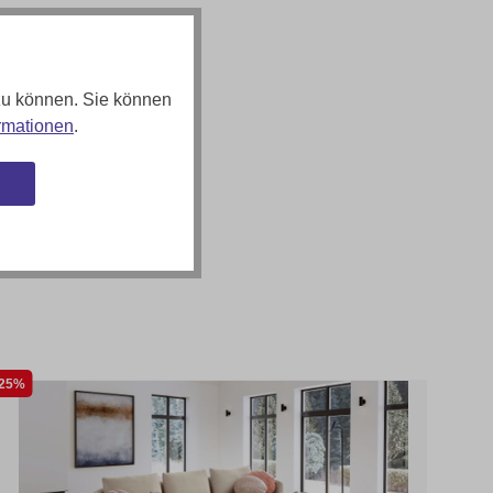
zu können. Sie können
rmationen
.
n
25%
35%