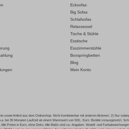
en
Ecksofas
Big Sofas
Schlafsofas
Relaxsessel
Tische & Stühle
Esstische
hrung
Esszimmerstühle
Zahlung
Boxspringbetten
Blog
llungen
Mein Konto
o sowie Artikel aus dem Onlineshop. Nicht kombinierbar mit anderen Aktionen. 2) Nur solang
p.a. bei 36 Monaten Laufzeit ab einem Warenwert von 500,- Euro. Bonität vorausgesetzt. 
Alle Preise in Euro, ohne Deko. Alle Maße sind ca.-Angaben. Modell- und Farbabweichungen, I