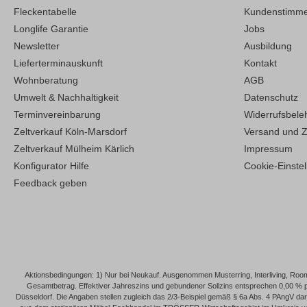
Fleckentabelle
Kundenstimm
Longlife Garantie
Jobs
Newsletter
Ausbildung
Lieferterminauskunft
Kontakt
Wohnberatung
AGB
Umwelt & Nachhaltigkeit
Datenschutz
Terminvereinbarung
Widerrufsbele
Zeltverkauf Köln-Marsdorf
Versand und 
Zeltverkauf Mülheim Kärlich
Impressum
Konfigurator Hilfe
Cookie-Einste
Feedback geben
Aktionsbedingungen: 1) Nur bei Neukauf. Ausgenommen Musterring, Interliving, Roomi
Gesamtbetrag. Effektiver Jahreszins und gebundener Sollzins entsprechen 0,00 % 
Düsseldorf. Die Angaben stellen zugleich das 2/3-Beispiel gemäß § 6a Abs. 4 PAngV dar. 