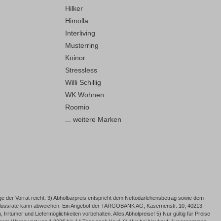
Hilker
Himolla
Interliving
Musterring
Koinor
Stressless
Willi Schillig
WK Wohnen
Roomio
... weitere Marken
e der Vorrat reicht. 3) Abholbarpreis entspricht dem Nettodarlehensbetrag sowie dem
Schlussrate kann abweichen. Ein Angebot der TARGOBANK AG, Kasernenstr. 10, 40213
rrtümer und Liefermöglichkeiten vorbehalten. Alles Abholpreise! 5) Nur gültig für Preise