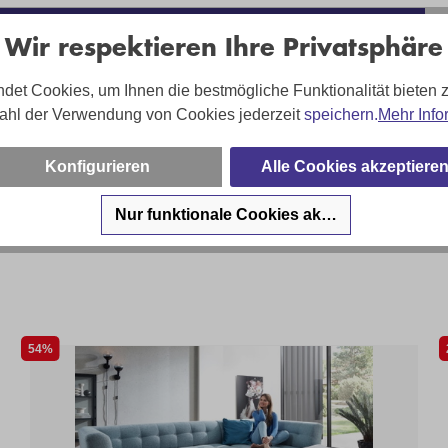
Wir respektieren Ihre Privatsphäre
det Cookies, um Ihnen die bestmögliche Funktionalität bieten 
sa Hartung - und Ihr Team sind für Sie da!
ahl der Verwendung von Cookies jederzeit
speichern.
Mehr Info
on:
02203 35826 220
Konfigurieren
Alle Cookies akzeptiere
:
shop@troesser.de
cezeiten:
Mo-Fr. 10-19 Uhr
Nur funktionale Cookies akzeptieren
54%