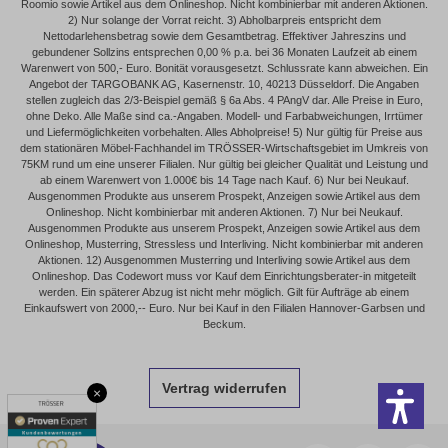
Roomio sowie Artikel aus dem Onlineshop. Nicht kombinierbar mit anderen Aktionen.
2) Nur solange der Vorrat reicht. 3) Abholbarpreis entspricht dem
Nettodarlehensbetrag sowie dem Gesamtbetrag. Effektiver Jahreszins und
gebundener Sollzins entsprechen 0,00 % p.a. bei 36 Monaten Laufzeit ab einem
Warenwert von 500,- Euro. Bonität vorausgesetzt. Schlussrate kann abweichen. Ein
Angebot der TARGOBANK AG, Kasernenstr. 10, 40213 Düsseldorf. Die Angaben
stellen zugleich das 2/3-Beispiel gemäß § 6a Abs. 4 PAngV dar. Alle Preise in Euro,
ohne Deko. Alle Maße sind ca.-Angaben. Modell- und Farbabweichungen, Irrtümer
und Liefermöglichkeiten vorbehalten. Alles Abholpreise! 5) Nur gültig für Preise aus
dem stationären Möbel-Fachhandel im TRÖSSER-Wirtschaftsgebiet im Umkreis von
75KM rund um eine unserer Filialen. Nur gültig bei gleicher Qualität und Leistung und
ab einem Warenwert von 1.000€ bis 14 Tage nach Kauf. 6) Nur bei Neukauf.
Ausgenommen Produkte aus unserem Prospekt, Anzeigen sowie Artikel aus dem
Onlineshop. Nicht kombinierbar mit anderen Aktionen. 7) Nur bei Neukauf.
Ausgenommen Produkte aus unserem Prospekt, Anzeigen sowie Artikel aus dem
Onlineshop, Musterring, Stressless und Interliving. Nicht kombinierbar mit anderen
Aktionen. 12) Ausgenommen Musterring und Interliving sowie Artikel aus dem
Onlineshop. Das Codewort muss vor Kauf dem Einrichtungsberater-in mitgeteilt
werden. Ein späterer Abzug ist nicht mehr möglich. Gilt für Aufträge ab einem
Einkaufswert von 2000,-- Euro. Nur bei Kauf in den Filialen Hannover-Garbsen und
Beckum.
Vertrag widerrufen
×