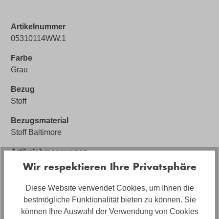
Artikelnummer
05310114WW.1
Farbe
Grau
Bezug
Stoff
Bezugsmaterial
Stoff Baltimore
Artikelabmessungen
Breite: ca. 276cm, Tiefe: ca. 170cm, Höhe: ca. 91cm
Wir respektieren Ihre Privatsphäre
Sitzhöhe
Diese Website verwendet Cookies, um Ihnen die
ca. 46cm
bestmögliche Funktionalität bieten zu können. Sie
können Ihre Auswahl der Verwendung von Cookies
Stilrichtung