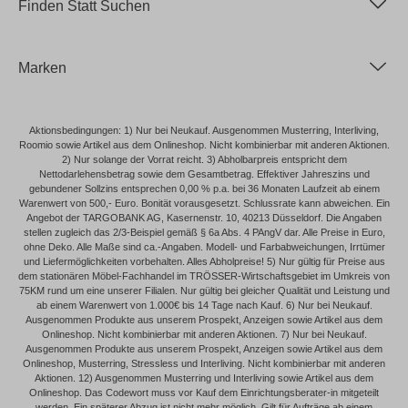
Finden Statt Suchen
Marken
Aktionsbedingungen: 1) Nur bei Neukauf. Ausgenommen Musterring, Interliving,
Roomio sowie Artikel aus dem Onlineshop. Nicht kombinierbar mit anderen Aktionen.
2) Nur solange der Vorrat reicht. 3) Abholbarpreis entspricht dem
Nettodarlehensbetrag sowie dem Gesamtbetrag. Effektiver Jahreszins und
gebundener Sollzins entsprechen 0,00 % p.a. bei 36 Monaten Laufzeit ab einem
Warenwert von 500,- Euro. Bonität vorausgesetzt. Schlussrate kann abweichen. Ein
Angebot der TARGOBANK AG, Kasernenstr. 10, 40213 Düsseldorf. Die Angaben
stellen zugleich das 2/3-Beispiel gemäß § 6a Abs. 4 PAngV dar. Alle Preise in Euro,
ohne Deko. Alle Maße sind ca.-Angaben. Modell- und Farbabweichungen, Irrtümer
und Liefermöglichkeiten vorbehalten. Alles Abholpreise! 5) Nur gültig für Preise aus
dem stationären Möbel-Fachhandel im TRÖSSER-Wirtschaftsgebiet im Umkreis von
75KM rund um eine unserer Filialen. Nur gültig bei gleicher Qualität und Leistung und
ab einem Warenwert von 1.000€ bis 14 Tage nach Kauf. 6) Nur bei Neukauf.
Ausgenommen Produkte aus unserem Prospekt, Anzeigen sowie Artikel aus dem
Onlineshop. Nicht kombinierbar mit anderen Aktionen. 7) Nur bei Neukauf.
Ausgenommen Produkte aus unserem Prospekt, Anzeigen sowie Artikel aus dem
Onlineshop, Musterring, Stressless und Interliving. Nicht kombinierbar mit anderen
Aktionen. 12) Ausgenommen Musterring und Interliving sowie Artikel aus dem
Onlineshop. Das Codewort muss vor Kauf dem Einrichtungsberater-in mitgeteilt
werden. Ein späterer Abzug ist nicht mehr möglich. Gilt für Aufträge ab einem