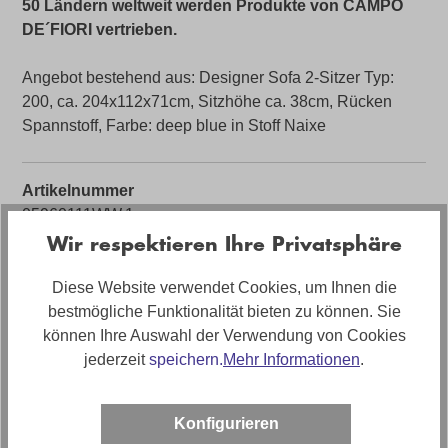
50 Ländern weltweit werden Produkte von CAMPO
DE´FIORI vertrieben.
Angebot bestehend aus: Designer Sofa 2-Sitzer Typ:
200, ca. 204x112x71cm, Sitzhöhe ca. 38cm, Rücken
Spannstoff, Farbe: deep blue in Stoff Naixe
Artikelnummer
05960111WW.1
Wir respektieren Ihre Privatsphäre
Farbe
Blau
Diese Website verwendet Cookies, um Ihnen die
bestmögliche Funktionalität bieten zu können. Sie
Bezug
können Ihre Auswahl der Verwendung von Cookies
Stoff
jederzeit
speichern.
Mehr Informationen
.
Bezugsmaterial
Stoff Naixe
Konfigurieren
Artikelabmessungen