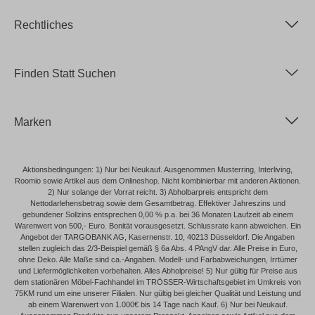
Rechtliches
Finden Statt Suchen
Marken
Aktionsbedingungen: 1) Nur bei Neukauf. Ausgenommen Musterring, Interliving,
Roomio sowie Artikel aus dem Onlineshop. Nicht kombinierbar mit anderen Aktionen.
2) Nur solange der Vorrat reicht. 3) Abholbarpreis entspricht dem
Nettodarlehensbetrag sowie dem Gesamtbetrag. Effektiver Jahreszins und
gebundener Sollzins entsprechen 0,00 % p.a. bei 36 Monaten Laufzeit ab einem
Warenwert von 500,- Euro. Bonität vorausgesetzt. Schlussrate kann abweichen. Ein
Angebot der TARGOBANK AG, Kasernenstr. 10, 40213 Düsseldorf. Die Angaben
stellen zugleich das 2/3-Beispiel gemäß § 6a Abs. 4 PAngV dar. Alle Preise in Euro,
ohne Deko. Alle Maße sind ca.-Angaben. Modell- und Farbabweichungen, Irrtümer
und Liefermöglichkeiten vorbehalten. Alles Abholpreise! 5) Nur gültig für Preise aus
dem stationären Möbel-Fachhandel im TRÖSSER-Wirtschaftsgebiet im Umkreis von
75KM rund um eine unserer Filialen. Nur gültig bei gleicher Qualität und Leistung und
ab einem Warenwert von 1.000€ bis 14 Tage nach Kauf. 6) Nur bei Neukauf.