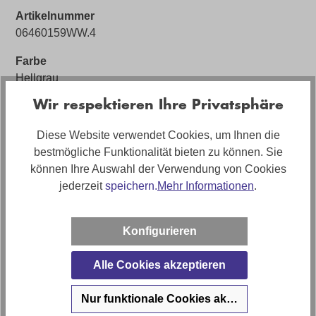
Artikelnummer
06460159WW.4
Farbe
Hellgrau
Wir respektieren Ihre Privatsphäre
Bezug
Stoff
Diese Website verwendet Cookies, um Ihnen die
Artikelabmessungen
bestmögliche Funktionalität bieten zu können. Sie
Breite: ca. 286cm, Tiefe: ca. 141cm, Höhe: ca. 90cm
können Ihre Auswahl der Verwendung von Cookies
jederzeit
speichern.
Mehr Informationen
.
Sitzhöhe
ca. 47cm
Konfigurieren
Stilrichtung
Young Living
Alle Cookies akzeptieren
Artikel Bezeichnung
Nur funktionale Cookies akzeptieren
Big Sofa Play inkl. Kissen in Trendstoff Cord