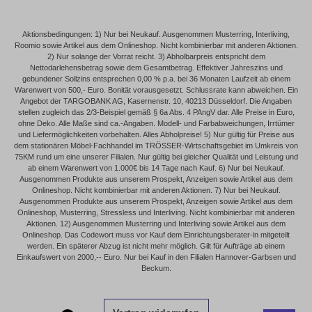
Aktionsbedingungen: 1) Nur bei Neukauf. Ausgenommen Musterring, Interliving,
Roomio sowie Artikel aus dem Onlineshop. Nicht kombinierbar mit anderen Aktionen.
2) Nur solange der Vorrat reicht. 3) Abholbarpreis entspricht dem
Nettodarlehensbetrag sowie dem Gesamtbetrag. Effektiver Jahreszins und
gebundener Sollzins entsprechen 0,00 % p.a. bei 36 Monaten Laufzeit ab einem
Warenwert von 500,- Euro. Bonität vorausgesetzt. Schlussrate kann abweichen. Ein
Angebot der TARGOBANK AG, Kasernenstr. 10, 40213 Düsseldorf. Die Angaben
stellen zugleich das 2/3-Beispiel gemäß § 6a Abs. 4 PAngV dar. Alle Preise in Euro,
ohne Deko. Alle Maße sind ca.-Angaben. Modell- und Farbabweichungen, Irrtümer
und Liefermöglichkeiten vorbehalten. Alles Abholpreise! 5) Nur gültig für Preise aus
dem stationären Möbel-Fachhandel im TRÖSSER-Wirtschaftsgebiet im Umkreis von
75KM rund um eine unserer Filialen. Nur gültig bei gleicher Qualität und Leistung und
ab einem Warenwert von 1.000€ bis 14 Tage nach Kauf. 6) Nur bei Neukauf.
Ausgenommen Produkte aus unserem Prospekt, Anzeigen sowie Artikel aus dem
Onlineshop. Nicht kombinierbar mit anderen Aktionen. 7) Nur bei Neukauf.
Ausgenommen Produkte aus unserem Prospekt, Anzeigen sowie Artikel aus dem
Onlineshop, Musterring, Stressless und Interliving. Nicht kombinierbar mit anderen
Aktionen. 12) Ausgenommen Musterring und Interliving sowie Artikel aus dem
Onlineshop. Das Codewort muss vor Kauf dem Einrichtungsberater-in mitgeteilt
werden. Ein späterer Abzug ist nicht mehr möglich. Gilt für Aufträge ab einem
Einkaufswert von 2000,-- Euro. Nur bei Kauf in den Filialen Hannover-Garbsen und
Beckum.