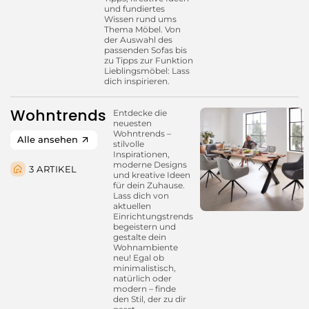
und fundiertes
Wissen rund ums
Thema Möbel. Von
der Auswahl des
passenden Sofas bis
zu Tipps zur Funktion
Lieblingsmöbel: Lass
dich inspirieren.
Wohntrends
Entdecke die
neuesten
Wohntrends –
Alle ansehen
stilvolle
Inspirationen,
moderne Designs
3 ARTIKEL
und kreative Ideen
für dein Zuhause.
Lass dich von
aktuellen
Einrichtungstrends
begeistern und
gestalte dein
Wohnambiente
neu! Egal ob
minimalistisch,
natürlich oder
modern – finde
den Stil, der zu dir