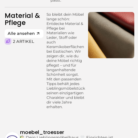
passt.
Material &
So bleibt dein Möbel
lange schön:
Pflege
Entdecke Material &
Pflege bei
Materialien wie
Alle ansehen
Leder, Stoff oder
2 ARTIKEL
auch
Keramikoberflächen
bei Esstischen. Wir
zeigen dir, wie du
deine Möbel richtig
pflegst – und für
langanhaltende
Schönheit sorgst.
Mit den passenden
Tipps behält jedes
Lieblingsmöbelstück
seinen einzigartigen
Charakter und bleibt
dir viele Jahre
erhalten.
moebel_troesser
Dein Lieblingsmöbelhaus.
Einrichten ist