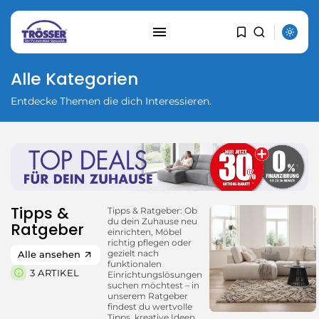
Alle Kategorien
Entdecke Themen die dich Interessieren.
Tipps &
Tipps & Ratgeber: Ob
du dein Zuhause neu
Ratgeber
einrichten, Möbel
richtig pflegen oder
gezielt nach
Alle ansehen
funktionalen
3 ARTIKEL
Einrichtungslösungen
suchen möchtest – in
unserem Ratgeber
findest du wertvolle
Tipps, kreative Ideen