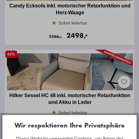
Candy Ecksofa inkl. motorischer Relaxfunktion und
Herz-Waage
Sofort lieferbar
-
2498,
-
5388,
43%
Hilker Sessel HC 48 inkl. motorischer Relaxfunktion
und Akku in Leder
Sofort lieferbar
-
1999,
Wir respektieren Ihre Privatsphäre
-
3516,
Diese Website verwendet Cookies, um Ihnen die