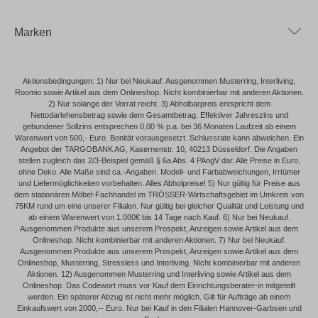
Marken
Aktionsbedingungen: 1) Nur bei Neukauf. Ausgenommen Musterring, Interliving,
Roomio sowie Artikel aus dem Onlineshop. Nicht kombinierbar mit anderen Aktionen.
2) Nur solange der Vorrat reicht. 3) Abholbarpreis entspricht dem
Nettodarlehensbetrag sowie dem Gesamtbetrag. Effektiver Jahreszins und
gebundener Sollzins entsprechen 0,00 % p.a. bei 36 Monaten Laufzeit ab einem
Warenwert von 500,- Euro. Bonität vorausgesetzt. Schlussrate kann abweichen. Ein
Angebot der TARGOBANK AG, Kasernenstr. 10, 40213 Düsseldorf. Die Angaben
stellen zugleich das 2/3-Beispiel gemäß § 6a Abs. 4 PAngV dar. Alle Preise in Euro,
ohne Deko. Alle Maße sind ca.-Angaben. Modell- und Farbabweichungen, Irrtümer
und Liefermöglichkeiten vorbehalten. Alles Abholpreise! 5) Nur gültig für Preise aus
dem stationären Möbel-Fachhandel im TRÖSSER-Wirtschaftsgebiet im Umkreis von
75KM rund um eine unserer Filialen. Nur gültig bei gleicher Qualität und Leistung und
ab einem Warenwert von 1.000€ bis 14 Tage nach Kauf. 6) Nur bei Neukauf.
Ausgenommen Produkte aus unserem Prospekt, Anzeigen sowie Artikel aus dem
Onlineshop. Nicht kombinierbar mit anderen Aktionen. 7) Nur bei Neukauf.
Ausgenommen Produkte aus unserem Prospekt, Anzeigen sowie Artikel aus dem
Onlineshop, Musterring, Stressless und Interliving. Nicht kombinierbar mit anderen
Aktionen. 12) Ausgenommen Musterring und Interliving sowie Artikel aus dem
Onlineshop. Das Codewort muss vor Kauf dem Einrichtungsberater-in mitgeteilt
werden. Ein späterer Abzug ist nicht mehr möglich. Gilt für Aufträge ab einem
Einkaufswert von 2000,-- Euro. Nur bei Kauf in den Filialen Hannover-Garbsen und